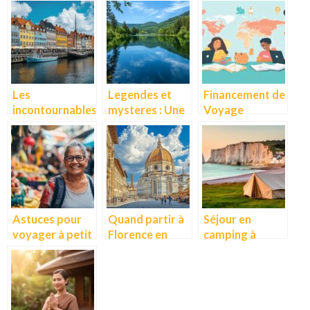
Seychelles : Top
l’inspiration
de Come :
5 des spots de
pour creer un
inspirations
plongée à Mahé
blog voyage
pour votre
pendant la
inoubliable
propre
mousson
ceremonie –
Vision Voyage
Les
Legendes et
Financement de
incontournables
mysteres : Une
Voyage
pour visiter
escapade au lac
Scolaire : 10
Copenhague en
Vert, un petit
Associations
toute serenite
coin de paradis
qui Soutiennent
en Alsace
les Projets
Educatifs
Astuces pour
Quand partir à
Séjour en
voyager à petit
Florence en
camping à
budget sans
Italie pour
Saint-Valery-
sacrifier le
profiter des
en-Caux :
plaisir
meilleures
découvrez les
offres : guide
trésors