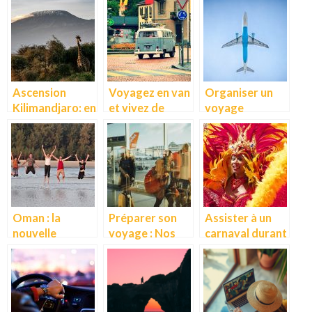
expérience
période?
pour les
amoureux de la
mer
Ascension
Voyagez en van
Organiser un
Kilimandjaro: en
et vivez de
voyage
route pour le
belles
parfaitement :
trek du plus
aventures
comment faire?
haut sommet
d’Afrique
Oman : la
Préparer son
Assister à un
nouvelle
voyage : Nos
carnaval durant
destination
conseils pour
toute l’année
touristique
bien s’organiser
tendance