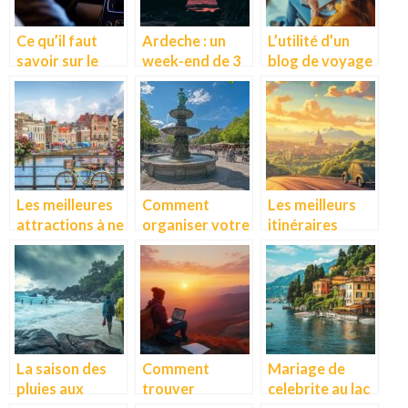
Ce qu’il faut
Ardeche : un
L’utilité d’un
savoir sur le
week-end de 3
blog de voyage
road trip
jours
pour les
inoubliable
passionnés
autour de
d’aventures
Vallon Pont
d’Arc
Les meilleures
Comment
Les meilleurs
attractions à ne
organiser votre
itinéraires
pas manquer
visite de
européens pour
lors de votre
Copenhague en
un road trip
visite à
optimisant
inoubliable
Amsterdam
chaque instant
La saison des
Comment
Mariage de
pluies aux
trouver
celebrite au lac