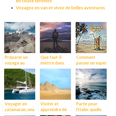
en toute sérénité
Voyagez en van et vivez de belles aventures
Préparer un
Que faut-il
Comment
voyage au
mettre dans
passer un super
Cachemire
son sac à dos de
moment aux
voyage?
Bahamas avec
un budget
restreint?
Voyager en
Visiter et
Partir pour
catamaran, une
apprendre de
l’Italie: quelle
belle
l’Egypte
est la meilleure